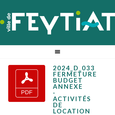
Passer
Passer
Passer
à
au
au
la
contenu
pied
navigation
principal
de
principale
page
2024_D_033
FERMETURE
BUDGET
ANNEXE
-
ACTIVITÉS
DE
LOCATION