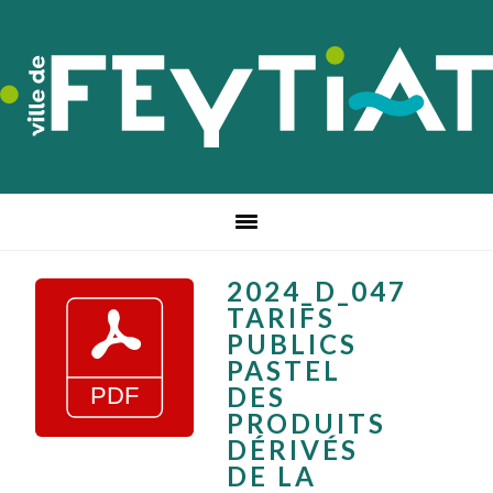
Passer
Passer
Passer
à
au
au
la
contenu
pied
navigation
principal
de
principale
page
2024_D_047
TARIFS
PUBLICS
PASTEL
DES
PRODUITS
DÉRIVÉS
DE LA