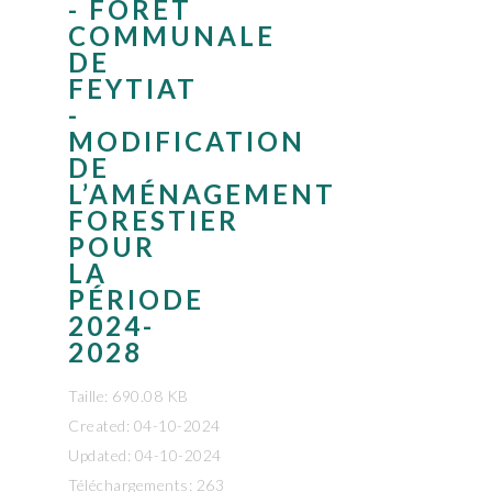
- FORÊT
COMMUNALE
DE
FEYTIAT
-
MODIFICATION
DE
L’AMÉNAGEMENT
FORESTIER
POUR
LA
PÉRIODE
2024-
2028
Taille: 690.08 KB
Created: 04-10-2024
Updated: 04-10-2024
Téléchargements: 263