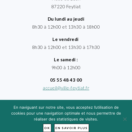
87220 Feytiat
Du lundi au jeudi
8h30 à 12h00 et 13h30 à 18h00
Le vendredi
8h30 à 12h00 et 13h30 à 17h30
Le samedi :
9h00 à 12h00
05 55 48 43 00
accueil@ville-feytiat.fr
En naviguant sur notre site, vous acceptez l’utilisation de
cookies pour une navigation optimale et nous permettre de
réaliser des statistiques de visites.
MENTIONS LÉGALES
· VILLE DE FEYTIAT
TIMGROUP - © 2026
OK
EN SAVOIR PLUS