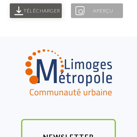
TÉLÉCHARGER
APERÇU
FOOTER