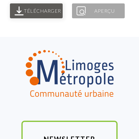
TÉLÉCHARGER
APERÇU
FOOTER