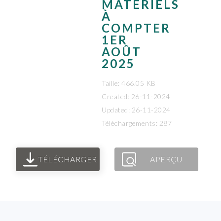
MATÉRIELS
À
COMPTER
1ER
AOÛT
2025
Taille: 466.05 KB
Created: 26-11-2024
Updated: 26-11-2024
Téléchargements: 287
TÉLÉCHARGER
APERÇU
FOOTER