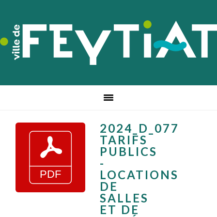
Passer
Passer
Passer
à
au
au
la
contenu
pied
navigation
principal
de
principale
page
2024_D_077
TARIFS
PUBLICS
-
LOCATIONS
DE
SALLES
ET DE