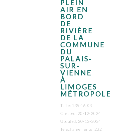
PLEIN
AIR EN
BORD
DE
RIVIÈRE
DE LA
COMMUNE
DU
PALAIS-
SUR-
VIENNE
À
LIMOGES
MÉTROPOLE
Taille: 135.46 KB
Created: 20-12-2024
Updated: 20-12-2024
Téléchargements: 232