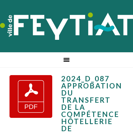
Passer
Passer
Passer
à
au
au
la
contenu
pied
navigation
principal
de
principale
page
2024_D_087
APPROBATION
DU
TRANSFERT
DE LA
COMPÉTENCE
HÔTELLERIE
DE