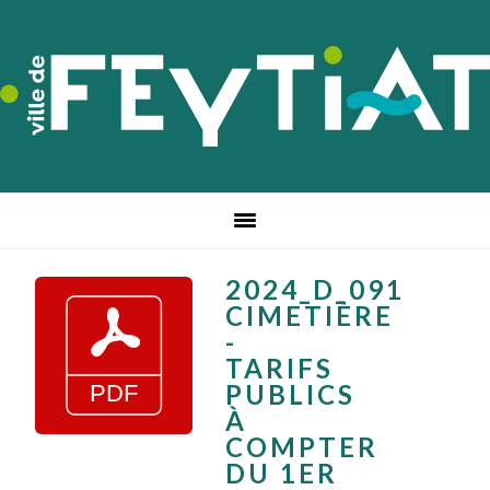
Passer
Passer
Passer
à
au
au
la
contenu
pied
navigation
principal
de
principale
page
2024_D_091
CIMETIÈRE
-
TARIFS
PUBLICS
À
COMPTER
DU 1ER