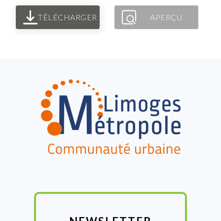
TÉLÉCHARGER
APERÇU
FOOTER