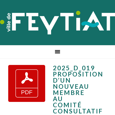
Passer
Passer
Passer
à
au
au
la
contenu
pied
navigation
principal
de
principale
page
2025_D_019
PROPOSITION
D’UN
NOUVEAU
MEMBRE
AU
COMITÉ
CONSULTATIF