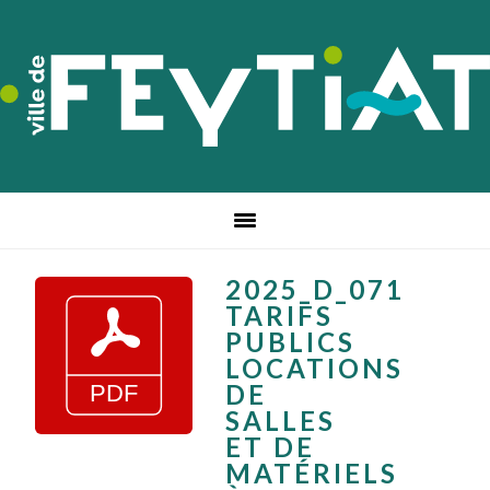
Passer
Passer
Passer
à
au
au
la
contenu
pied
navigation
principal
de
principale
page
2025_D_071
TARIFS
PUBLICS
LOCATIONS
DE
SALLES
ET DE
MATÉRIELS