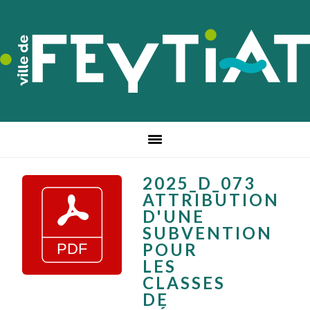
Passer
Passer
Passer
à
au
au
la
contenu
pied
navigation
principal
de
principale
page
2025_D_073
ATTRIBUTION
D'UNE
SUBVENTION
POUR
LES
CLASSES
DE