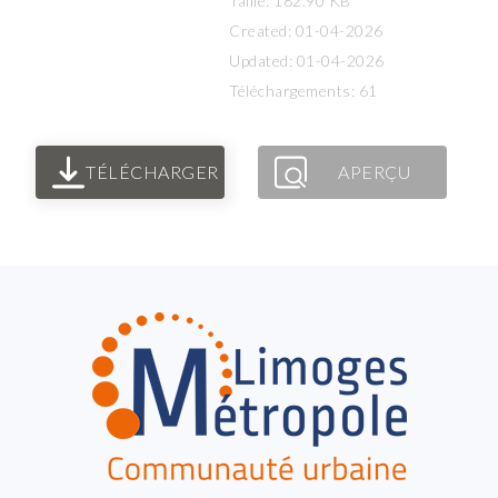
Taille: 182.90 KB
Created: 01-04-2026
Updated: 01-04-2026
Téléchargements: 61
TÉLÉCHARGER
APERÇU
FOOTER