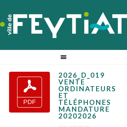
Passer
Passer
Passer
à
au
au
la
contenu
pied
navigation
principal
de
principale
page
2026_D_019
VENTE
ORDINATEURS
ET
TÉLÉPHONES
MANDATURE
20202026