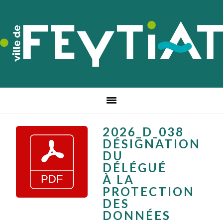
Passer
Passer
Passer
à
au
au
la
contenu
pied
navigation
principal
de
principale
page
2026_D_038
DÉSIGNATION
DU
DÉLÉGUÉ
À LA
PROTECTION
DES
DONNÉES