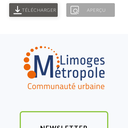
TÉLÉCHARGER
APERÇU
FOOTER