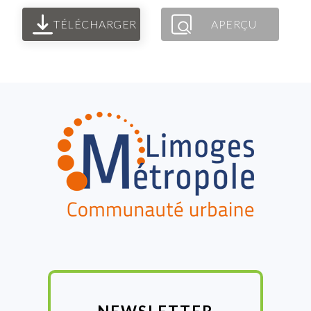
TÉLÉCHARGER
APERÇU
FOOTER