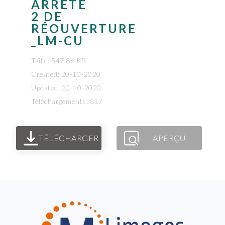
ARRÊTÉ
2 DE
RÉOUVERTURE
_LM-CU
Taille: 547.86 KB
Created: 20-10-2020
Updated: 20-10-2020
Téléchargements: 817
TÉLÉCHARGER
APERÇU
FOOTER