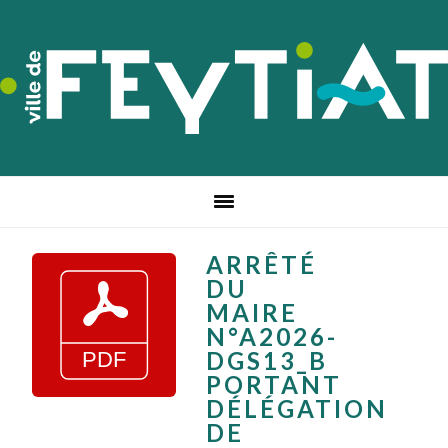
Passer
Passer
Passer
à
au
au
la
contenu
pied
navigation
principal
de
principale
page
ARRÊTÉ
DU
MAIRE
N°A2026-
DGS13_B
PORTANT
DÉLÉGATION
DE