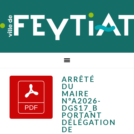
Passer
Passer
Passer
à
au
au
la
contenu
pied
navigation
principal
de
principale
page
ARRÊTÉ
DU
MAIRE
N°A2026-
DGS17_B
PORTANT
DÉLÉGATION
DE