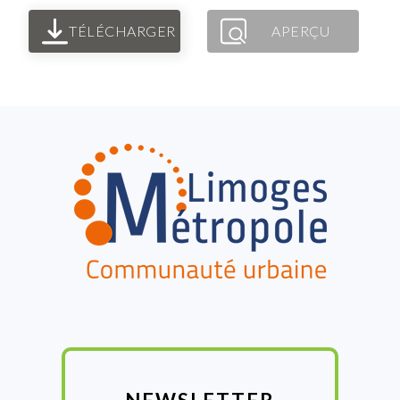
TÉLÉCHARGER
APERÇU
FOOTER