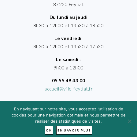
87220 Feytiat
Du lundi au jeudi
8h30 à 12h00 et 13h30 à 18h00
Le vendredi
8h30 à 12h00 et 13h30 à 17h30
Le samedi :
9h00 à 12h00
05 55 48 43 00
accueil@ville-feytiat.fr
En naviguant sur notre site, vous acceptez l’utilisation de
cookies pour une navigation optimale et nous permettre de
réaliser des statistiques de visites.
MENTIONS LÉGALES
· VILLE DE FEYTIAT
TIMGROUP - © 2026
OK
EN SAVOIR PLUS