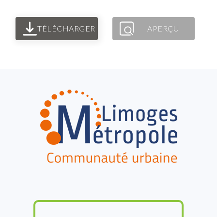
TÉLÉCHARGER
APERÇU
FOOTER