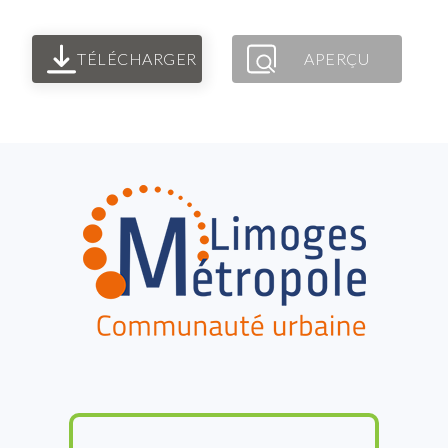
TÉLÉCHARGER
APERÇU
FOOTER