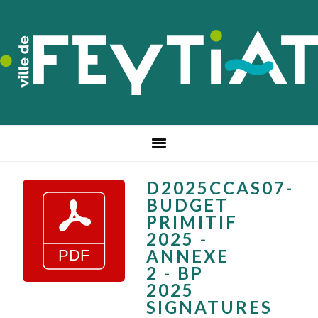
Passer
Passer
Passer
à
au
au
la
contenu
pied
navigation
principal
de
principale
page
D2025CCAS07-
BUDGET
PRIMITIF
2025 -
ANNEXE
2 - BP
2025
SIGNATURES