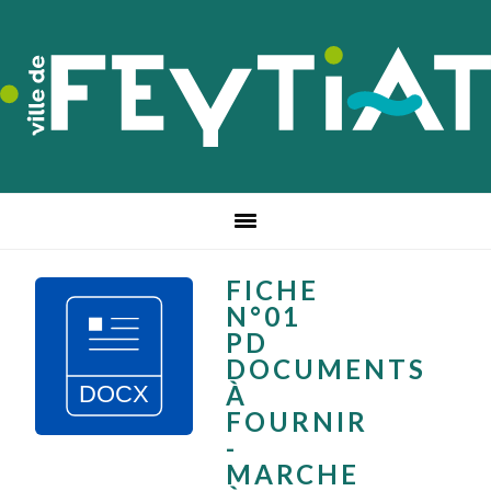
Passer
Passer
Passer
à
au
au
la
contenu
pied
navigation
principal
de
principale
page
FICHE
N°01
PD
DOCUMENTS
À
FOURNIR
-
MARCHE