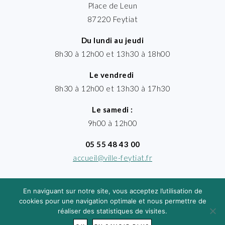
Place de Leun
87220 Feytiat
Du lundi au jeudi
8h30 à 12h00 et 13h30 à 18h00
Le vendredi
8h30 à 12h00 et 13h30 à 17h30
Le samedi :
9h00 à 12h00
05 55 48 43 00
accueil@ville-feytiat.fr
En naviguant sur notre site, vous acceptez l’utilisation de
cookies pour une navigation optimale et nous permettre de
réaliser des statistiques de visites.
MENTIONS LÉGALES
· VILLE DE FEYTIAT