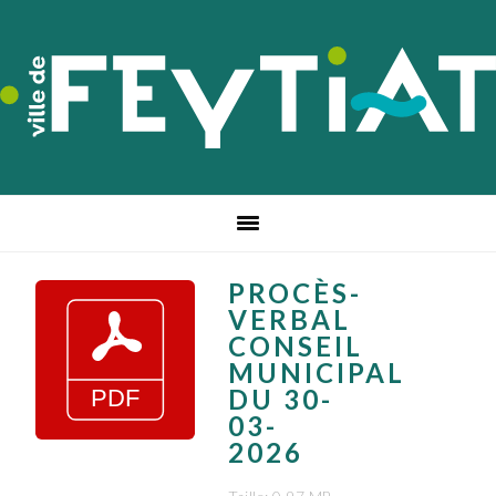
Passer
Passer
Passer
à
au
au
la
contenu
pied
navigation
principal
de
principale
page
PROCÈS-
VERBAL
CONSEIL
MUNICIPAL
DU 30-
03-
2026