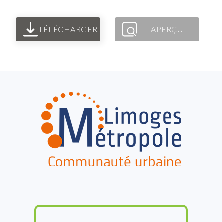
TÉLÉCHARGER
APERÇU
FOOTER