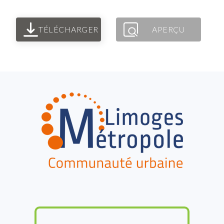
TÉLÉCHARGER
APERÇU
FOOTER