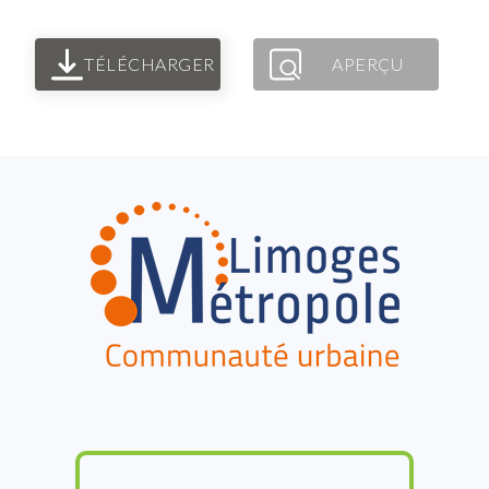
TÉLÉCHARGER
APERÇU
FOOTER