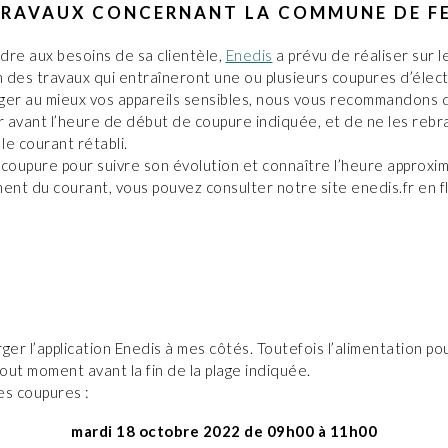
RAVAUX CONCERNANT LA COMMUNE DE FE
dre aux besoins de sa clientèle,
Enedis
a prévu de réaliser sur 
n des travaux qui entraîneront une ou plusieurs coupures d’électr
ger au mieux vos appareils sensibles, nous vous recommandons d
 avant l’heure de début de coupure indiquée, et de ne les reb
 le courant rétabli.
coupure pour suivre son évolution et connaître l’heure approxi
ent du courant, vous pouvez consulter notre site enedis.fr en f
ger l’application Enedis à mes côtés. Toutefois l’alimentation po
tout moment avant la fin de la plage indiquée.
es coupures :
mardi 18 octobre 2022 de 09h00 à 11h00