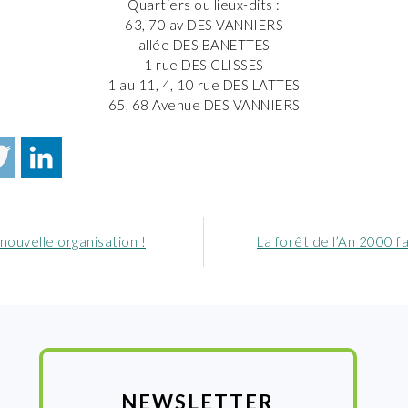
Quartiers ou lieux-dits :
63, 70 av DES VANNIERS
allée DES BANETTES
1 rue DES CLISSES
1 au 11, 4, 10 rue DES LATTES
65, 68 Avenue DES VANNIERS
Article
nouvelle organisation !
La forêt de l’An 2000 fa
nt
suivant
:
NEWSLETTER