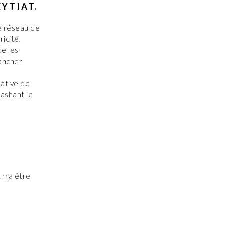
YTIAT.
le réseau de
icité.
e les
rancher
mative de
lashant le
urra être