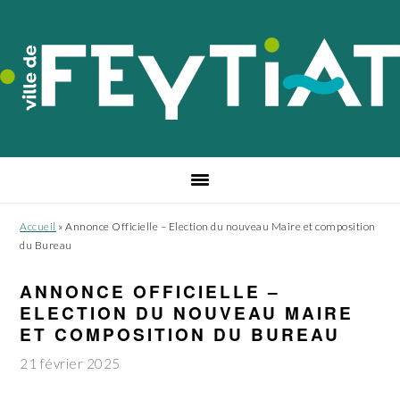
Passer
Passer
Passer
à
au
au
la
contenu
pied
navigation
principal
de
principale
page
Accueil
»
Annonce Officielle – Election du nouveau Maire et composition
du Bureau
ANNONCE OFFICIELLE –
ELECTION DU NOUVEAU MAIRE
ET COMPOSITION DU BUREAU
21 février 2025