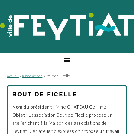
Passer
Passer
Passer
à
au
au
la
contenu
pied
navigation
principal
de
principale
page
Accueil
»
Associations
»
Bout de Ficelle
BOUT DE FICELLE
Nom du président :
Mme CHATEAU Corinne
Objet :
L’association Bout de Ficelle propose un
atelier chant à la Maison des associations de
Feytiat. Cet atelier d’expression propose un travail