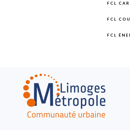
FCL CAR
FCL COU
FCL ÉN
FOOTER