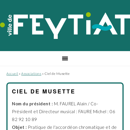
Passer
Passer
Passer
à
au
au
la
contenu
pied
navigation
principal
de
principale
page
Accueil
»
Associations
»
Ciel de Musette
CIEL DE MUSETTE
Nom du président :
M. FAUREL Alain / Co-
Président et Directeur musical : FAURE Michel : 06
82 92 10 89
Objet :
Pratique de l'accordéon chromatique et de