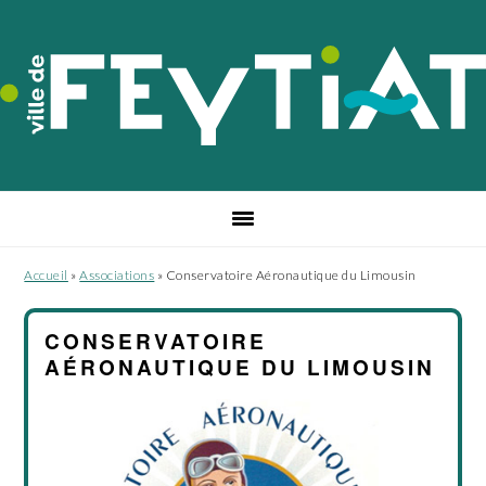
Passer
Passer
Passer
à
au
au
la
contenu
pied
navigation
principal
de
principale
page
Accueil
»
Associations
»
Conservatoire Aéronautique du Limousin
CONSERVATOIRE
AÉRONAUTIQUE DU LIMOUSIN