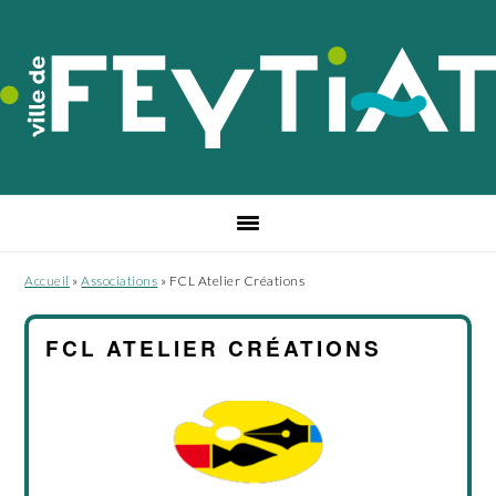
Passer
Passer
Passer
à
au
au
la
contenu
pied
navigation
principal
de
principale
page
Accueil
»
Associations
»
FCL Atelier Créations
FCL ATELIER CRÉATIONS