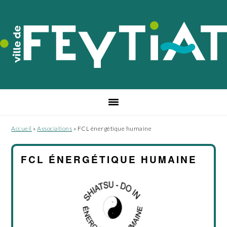
Passer
Passer
Passer
à
au
au
la
contenu
pied
navigation
principal
de
principale
page
Accueil
»
Associations
»
FCL énergétique humaine
FCL ÉNERGÉTIQUE HUMAINE