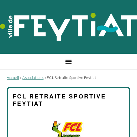
Passer
Passer
Passer
à
au
au
la
contenu
pied
navigation
principal
de
principale
page
Accueil
»
Associations
»
FCL Retraite Sportive Feytiat
FCL RETRAITE SPORTIVE
FEYTIAT