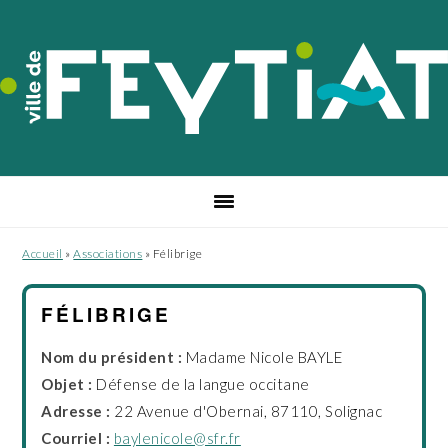
Passer
Passer
Passer
à
au
au
la
contenu
pied
navigation
principal
de
principale
page
Accueil
»
Associations
»
Félibrige
FÉLIBRIGE
Nom du président :
Madame Nicole BAYLE
Objet :
Défense de la langue occitane
Adresse :
22 Avenue d'Obernai, 87110, Solignac
Courriel :
baylenicole@sfr.fr