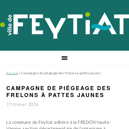
Passer
Passer
Passer
à
au
au
la
contenu
pied
navigation
principal
de
principale
page
Accueil
»
Campagne de piégeage des frelons à pattes jaunes
CAMPAGNE DE PIÉGEAGE DES
FRELONS À PATTES JAUNES
25 février 2026
La commune de Feytiat adhère à la FREDON Haute-
Vienne, section départementale de l’organisme à