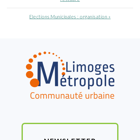
:
Article
Elections Municipales : organisation »
suivant
:
FOOTER