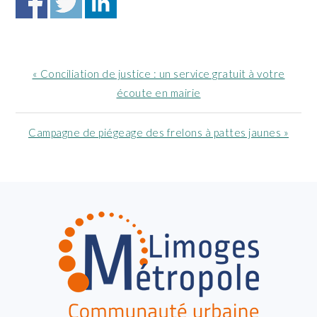
Article
« Conciliation de justice : un service gratuit à votre
précédent
écoute en mairie
:
Article
Campagne de piégeage des frelons à pattes jaunes »
suivant
:
FOOTER