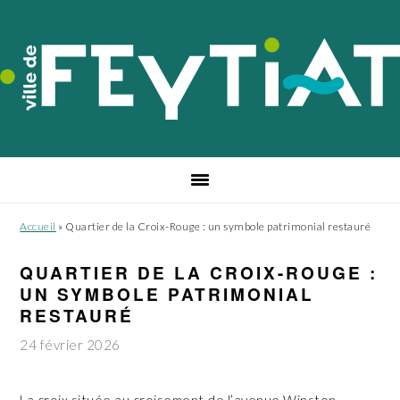
Passer
Passer
Passer
à
au
au
la
contenu
pied
navigation
principal
de
principale
page
Accueil
»
Quartier de la Croix-Rouge : un symbole patrimonial restauré
QUARTIER DE LA CROIX-ROUGE :
UN SYMBOLE PATRIMONIAL
RESTAURÉ
24 février 2026
La croix située au croisement de l’avenue Winston-