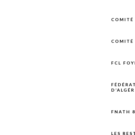
COMITÉ 
COMITÉ 
FCL FOY
FÉDÉRA
D’ALGÉR
FNATH 
LES RES