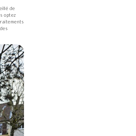
eillé de
us optez
 traitements
 des