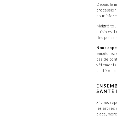
Depuis le m
processionn
pour inform
Malgré tous
nuisibles. 
des poils u
Nous appel
empêchez vo
cas de con
vêtements 
santé ou co
ENSEMB
SANTÉ 
Si vous rep
les arbres 
place, merc