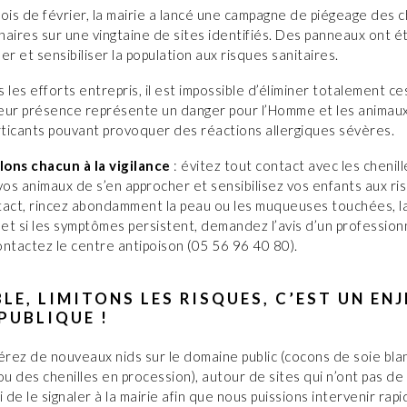
ois de février, la mairie a lancé une campagne de piégeage des c
aires sur une vingtaine de sites identifiés. Des panneaux ont ét
er et sensibiliser la population aux risques sanitaires.
 les efforts entrepris, il est impossible d’éliminer totalement ce
Leur présence représente un danger pour l’Homme et les animaux
rticants pouvant provoquer des réactions allergiques sévères.
ons chacun à la vigilance
: évitez tout contact avec les chenill
s animaux de s’en approcher et sensibilisez vos enfants aux ri
tact, rincez abondamment la peau ou les muqueuses touchées, l
et si les symptômes persistent, demandez l’avis d’un profession
ntactez le centre antipoison (05 56 96 40 80).
LE, LIMITONS LES RISQUES, C’EST UN ENJ
PUBLIQUE !
érez de nouveaux nids sur le domaine public (cocons de soie bl
ou des chenilles en procession), autour de sites qui n’ont pas de
i de le signaler à la mairie afin que nous puissions intervenir rap