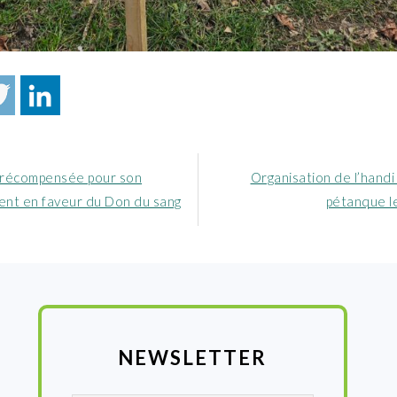
Article
t récompensée pour son
Organisation de l’handi
nt
suivant
nt en faveur du Don du sang
pétanque le
:
NEWSLETTER