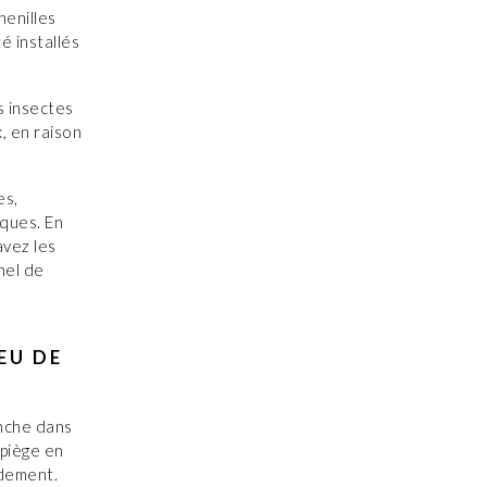
henilles
é installés
s insectes
, en raison
es,
sques. En
avez les
nel de
EU DE
anche dans
 piège en
idement.