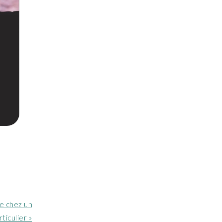
e chez un
rticulier »