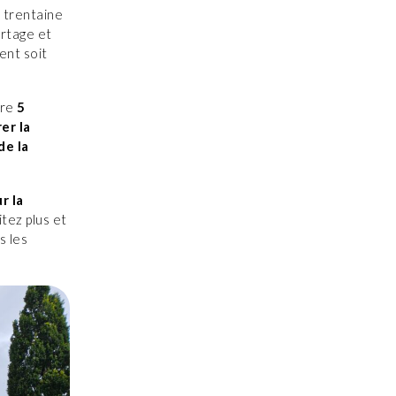
e trentaine
rtage et
ent soit
ore
5
er la
de la
r la
itez plus et
s les