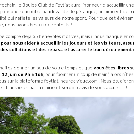
prochain, le Boules Club de Feytiat aura l’honneur d’accueillir un
 pour une rencontre handi-valide de pétanque, un moment de pa
lité qui reflète les valeurs de notre sport. Pour que cet événem
e, nous avons besoin de renforts !
pe compte déjà 35 bénévoles motivés, mais il nous manque enc
our nous aider à accueillir les joueurs et les visiteurs, assur
 des collations et des repas… et assurer le bon déroulement 
uhaitez donner un peu de votre temps et que
vous êtes libres su
 12 juin de 9h à 16h
, pour “pointer un coup de main”, alors n’hés
ous sur la plateforme feytiat.lheurecivique.com . Nous étudieron
s transmises par la mairie et seront ravis de vous accueillir !