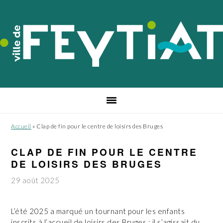
Passer
Passer
Passer
à
au
au
la
contenu
pied
navigation
principal
de
principale
page
Accueil
»
Clap de fin pour le centre de loisirs des Bruges
CLAP DE FIN POUR LE CENTRE
DE LOISIRS DES BRUGES
29 août 2025
L’été 2025 a marqué un tournant pour les enfants
inscrits à l’accueil de loisirs des Bruges : il s’agissait du