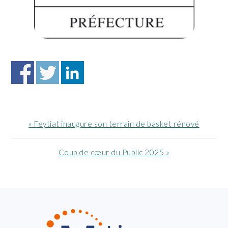
Article
« Feytiat inaugure son terrain de basket rénové
précédent
:
Article
Coup de cœur du Public 2025 »
suivant
:
FOOTER