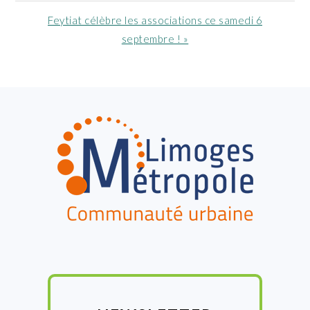
:
Article
Feytiat célèbre les associations ce samedi 6
suivant
septembre ! »
:
FOOTER