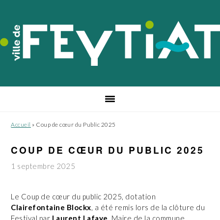
Passer
Passer
Passer
à
au
au
la
contenu
pied
navigation
principal
de
principale
page
Accueil
»
Coup de cœur du Public 2025
COUP DE CŒUR DU PUBLIC 2025
1 septembre 2025
Le Coup de cœur du public 2025, dotation
Clairefontaine Blockx
, a été remis lors de la clôture du
Festival par
Laurent Lafaye
, Maire de la commune,