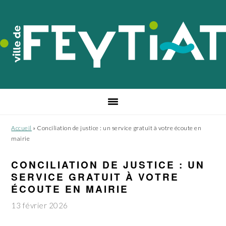
Passer
Passer
Passer
à
au
au
la
contenu
pied
navigation
principal
de
principale
page
Accueil
»
Conciliation de justice : un service gratuit à votre écoute en
mairie
CONCILIATION DE JUSTICE : UN
SERVICE GRATUIT À VOTRE
ÉCOUTE EN MAIRIE
13 février 2026