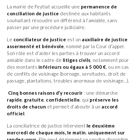
La mairie de Feytiat accueille une
permanence de
conciliation de justice
destinée aux habitants
souhaitant résoudre un différend à l’amiable, sans
passer par une procédure judiciaire.
Le
conciliateur de justice
est un
auxiliaire de justice
assermenté et bénévole
, nommé par la Cour d’appel.
Son rôle est d’aider les parties à trouver un accord
amiable dans le cadre de
litiges civils
, notamment pour
des montants
inférieurs ou égaux à 5 000 €
, ou en cas
de conflits de voisinage (bornage, servitudes, droit de
passage, plantations, troubles anormaux de voisinage…).
Cinq bonnes raisons d’y recourir
: une démarche
rapide
,
gratuite
,
confidentielle
, qui
préserve les
droits de chacun
et permet d’aboutir à un
accord
officiel
.
La conciliatrice de justice intervient
le deuxième
mercredi de chaque mois, le matin
,
uniquement sur
rendez-vous
. Elle peut également se rendre disponible