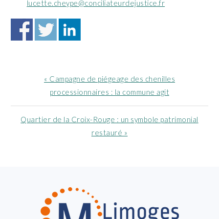
lucette.cheype@conciliateurdejustice.fr
Article
« Campagne de piégeage des chenilles
précédent
processionnaires : la commune agit
:
Article
Quartier de la Croix-Rouge : un symbole patrimonial
suivant
restauré »
:
FOOTER