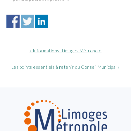
Article
« Informations -Limoges Métropole
précédent
:
Article
Les points essentiels à retenir du Conseil Municipal »
suivant
:
FOOTER