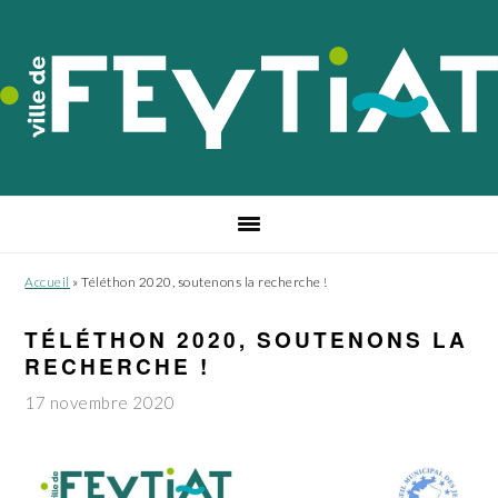
Passer
Passer
Passer
à
au
au
la
contenu
pied
navigation
principal
de
principale
page
Accueil
»
Téléthon 2020, soutenons la recherche !
TÉLÉTHON 2020, SOUTENONS LA
RECHERCHE !
17 novembre 2020