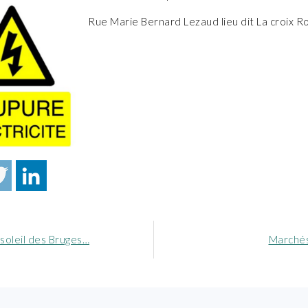
Rue Marie Bernard Lezaud lieu dit La croix R
Article
 soleil des Bruges…
Marchés
nt
suivant
: